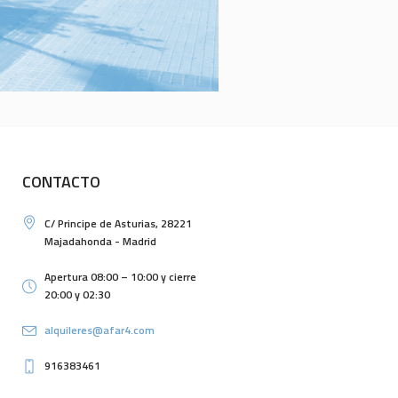
CONTACTO
C/ Principe de Asturias, 28221
Majadahonda - Madrid
Apertura 08:00 – 10:00 y cierre
20:00 y 02:30
alquileres@afar4.com
916383461