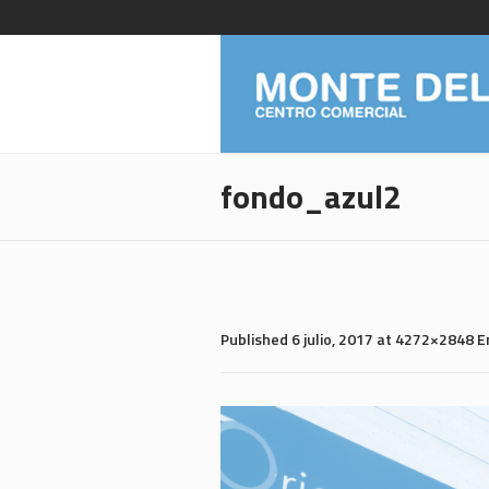
fondo_azul2
Published
6 julio, 2017
at 4272×2848 