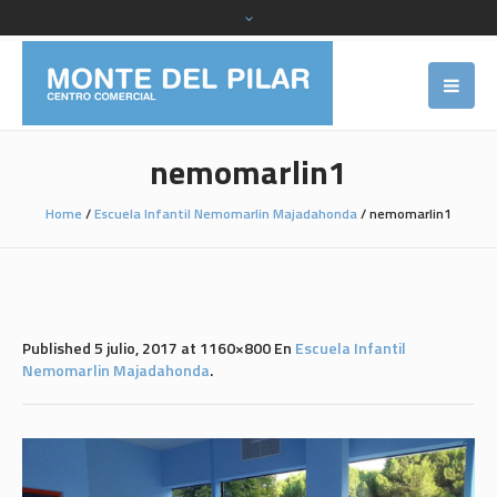
nemomarlin1
Home
/
Escuela Infantil Nemomarlin Majadahonda
/
nemomarlin1
Published
5 julio, 2017
at 1160×800 En
Escuela Infantil
Nemomarlin Majadahonda
.