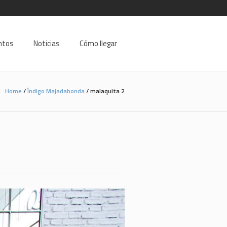
ntos
Noticias
Cómo llegar
Home
/
Índigo Majadahonda
/
malaquita 2