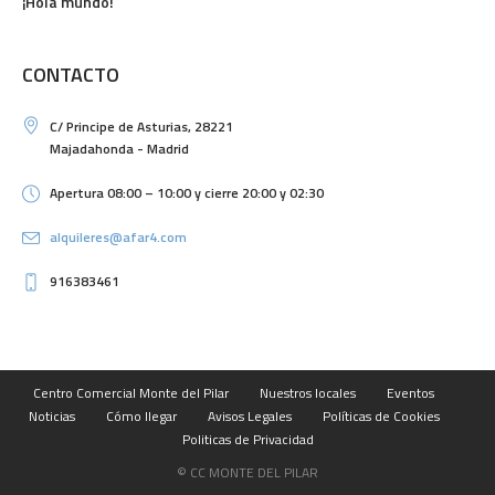
¡Hola mundo!
CONTACTO
C/ Principe de Asturias, 28221
Majadahonda - Madrid
Apertura 08:00 – 10:00 y cierre 20:00 y 02:30
alquileres@afar4.com
916383461
Centro Comercial Monte del Pilar
Nuestros locales
Eventos
Noticias
Cómo llegar
Avisos Legales
Políticas de Cookies
Politicas de Privacidad
© CC MONTE DEL PILAR