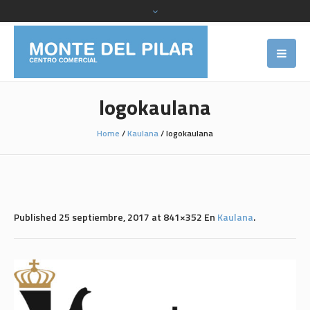
logokaulana
Home
/
Kaulana
/
logokaulana
Published
25 septiembre, 2017
at 841×352 En
Kaulana
.