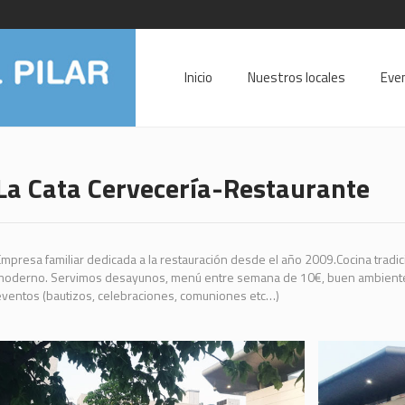
Inicio
Nuestros locales
Eve
La Cata Cervecería-Restaurante
mpresa familiar dedicada a la restauración desde el año 2009.Cocina tradi
oderno. Servimos desayunos, menú entre semana de 10€, buen ambiente de
ventos (bautizos, celebraciones, comuniones etc…)