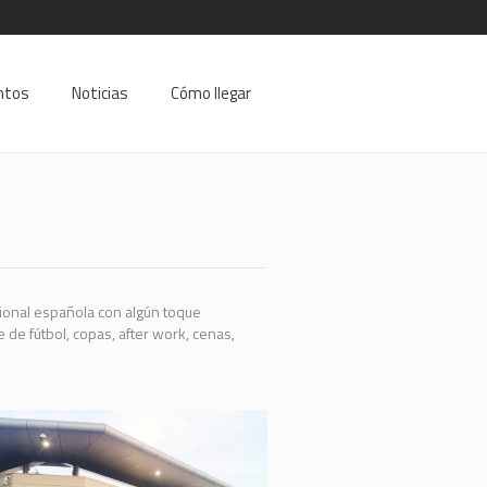
ntos
Noticias
Cómo llegar
cional española con algún toque
 fútbol, copas, after work, cenas,