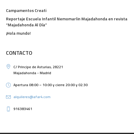
Campamentos Creati
Reportaje Escuela Infantil Nemomarlin Majadahonda en revista
“Majadahonda Al Día”
¡Hola mundo!
CONTACTO
C/ Principe de Asturias, 28221
Majadahonda - Madrid
Apertura 08:00 – 10:00 y cierre 20:00 y 02:30
alquileres@afar4.com
916383461