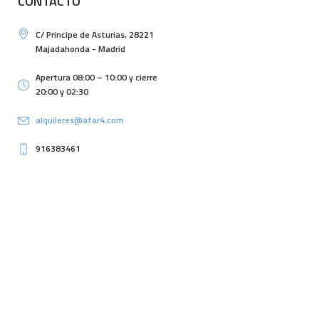
CONTACTO
C/ Principe de Asturias, 28221
Majadahonda - Madrid
Apertura 08:00 – 10:00 y cierre
20:00 y 02:30
alquileres@afar4.com
916383461