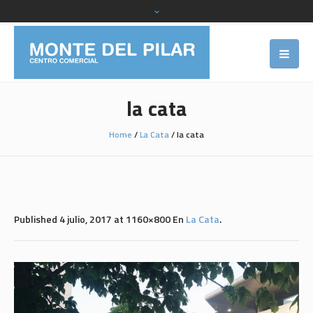
la cata
Home
/
La Cata
/
la cata
Published
4 julio, 2017
at 1160×800 En
La Cata
.